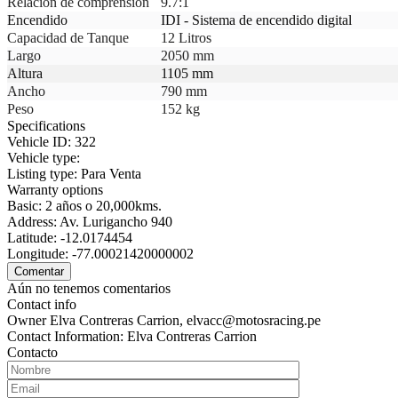
Relación de comprensión
9.7:1
Encendido
IDI - Sistema de encendido digital
Capacidad de Tanque
12 Litros
Largo
2050 mm
Altura
1105 mm
Ancho
790 mm
Peso
152 kg
Specifications
Vehicle ID:
322
Vehicle type:
Listing type:
Para Venta
Warranty options
Basic:
2 años o 20,000kms.
Address:
Av. Lurigancho 940
Latitude:
-12.0174454
Longitude:
-77.00021420000002
Aún no tenemos comentarios
Contact info
Owner
Elva Contreras Carrion, elvacc@motosracing.pe
Contact Information:
Elva Contreras Carrion
Contacto