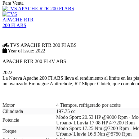
Para Venta
TVS
APACHE RTR 200 FI ABS
Year of issue:
2022
APACHE RTR 200 FI 4V ABS
2022
La Nueva Apache 200 FI ABS lleva el rendimiento al límite en las pis
un avanzado Embrague Antirrebote, RT Slipper Clutch, que comple
Motor
4 Tiempos, refrigerado por aceite
Cilindrada
197.75 cc
Modo Sport: 20.53 HP @9000 Rpm - Mo
Potencia
Urbano/ LLuvia 17.08 HP @7200 Rpm
Modo Sport: 17.25 Nm @7200 Rpm - M
Torque
Urbano/ Lluvia 16.5 Nm @5750 Rpm