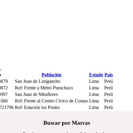
,
o
Población
Estado
País
8879
San Juan de Lurigancho
Lima
Perú
0872
Ref: Frente a Metro Puruchuco
Lima
Perú
8997
San Juan de Miraflores
Lima
Perú
5366
Ref: Frente al Centro Civico de Comas
Lima
Perú
2721796
Ref: Estación los Postes
Lima
Perú
Buscar por Marcas